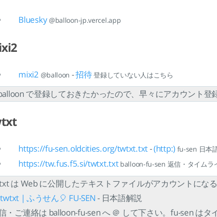
Bluesky
@balloon-jp.vercel.app
xi2
mixi2
-
招待
@balloon
登録していない人はこちら
balloon で登録しておきたかったので、早々にアカウント
txt
https://fu-sen.oldcities.org/twtxt.txt
-
(http:)
fu-sen 日
https://tw.fus.f5.si/twtxt.txt
balloon-fu-sen 返信・タイ
wtxt は Web に公開したテキストファイルがアカウントに
 twtxt | ふうせん🎈 FU-SEN
- 日本語解説
信・ご連絡は balloon-fu-sen へ ＠ して下さい。fu-se