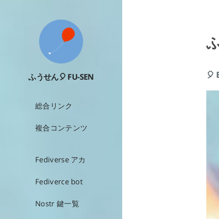
ふ
🎈
ふうせん🎈 FU-SEN
総合リンク
複合コンテンツ
Fediverse アカ
Fediverce bot
Nostr 鍵一覧