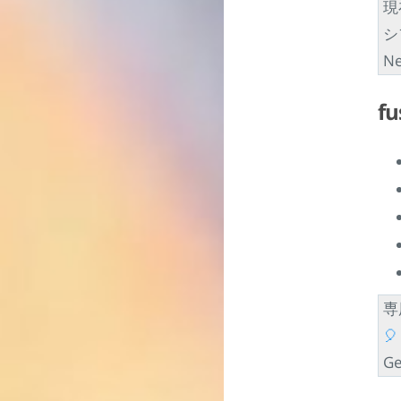
現
シ
N
fu
専
🎈
G