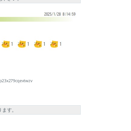
p23x279cqevtwzv
ります。