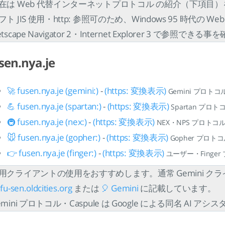
在は Web 代替インターネットプロトコル の紹介（下項目
フト JIS 使用・http: 参照可のため、Windows 95 時代の
etscape Navigator 2・Internet Explorer 3 で参照
sen.nya.je
🚀 fusen.nya.je (gemini:)
-
(https: 変換表示)
Gemini プロト
💪 fusen.nya.je (spartan:)
-
(https: 変換表示)
Spartan プロ
🚇 fusen.nya.je (nex:)
-
(https: 変換表示)
NEX・NPS プロトコ
🐭 fusen.nya.je (gopher:)
-
(https: 変換表示)
Gopher プロ
👉 fusen.nya.je (finger:)
-
(https: 変換表示)
ユーザー・Finge
用クライアントの使用をおすすめします。通常 Gemini 
 fu-sen.oldcities.org
または
🎈 Gemini
に記載しています。
emini プロトコル・Caspule は Google による同名 AI アシ