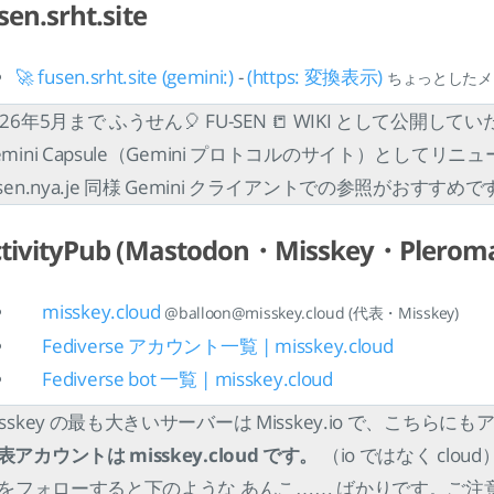
sen.srht.site
🚀 fusen.srht.site (gemini:)
-
(https: 変換表示)
ちょっとしたメモ書き
026年5月まで ふうせん🎈 FU-SEN 📒 WIKI として公開して
emini Capsule（Gemini プロトコルのサイト）としてリ
usen.nya.je 同様 Gemini クライアントでの参照がおすすめで
ctivityPub (Mastodon・Misskey・Plero
misskey.cloud
@balloon@misskey.cloud (代表・Misskey)
Fediverse アカウント一覧 | misskey.cloud
Fediverse bot 一覧 | misskey.cloud
isskey の最も大きいサーバーは Misskey.io で、こち
表アカウントは misskey.cloud です。
（io ではなく cloud
o をフォローすると下のような あんこ…… ばかりです。ご注