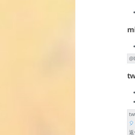
mi
@
tw
t
🎈
返