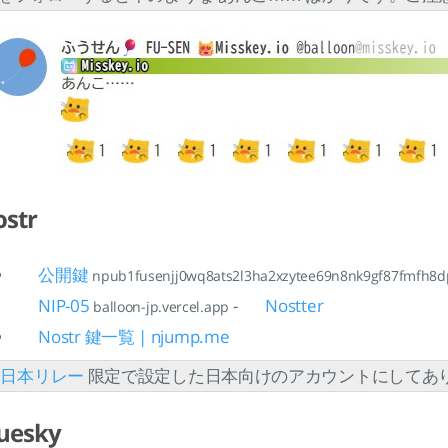
str
公開鍵
npub1fusenjj0wq8ats2l3ha2xzytee69n8nk9gf87fmfh8d
NIP-05
-
Nostter
balloon-jp.vercel.app
Nostr 鍵一覧 | njump.me
 日本リレー
限定で設定した日本向けのアカウントにしてあ
uesky