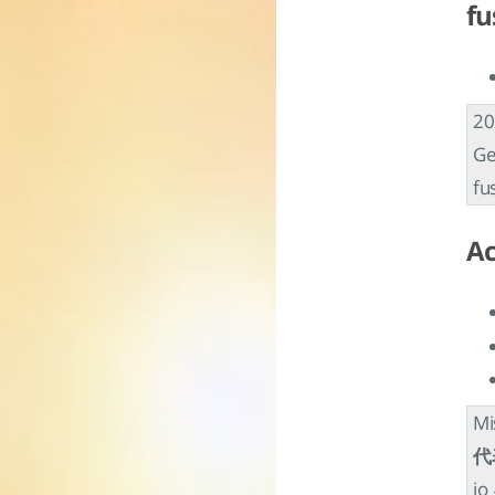
fu
2
G
f
A
M
代
i