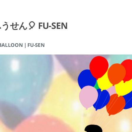
うせん🎈 FU-SEN
 BALLOON | FU-SEN