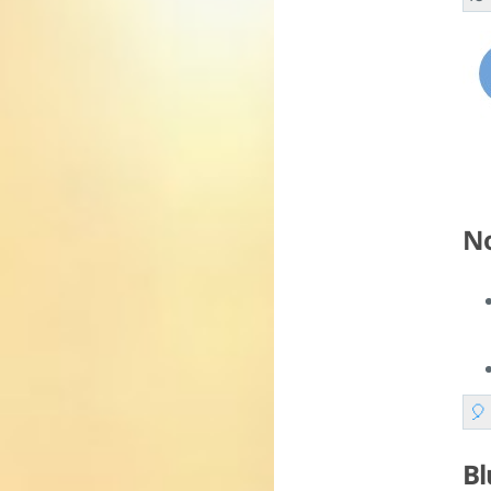
No

Bl