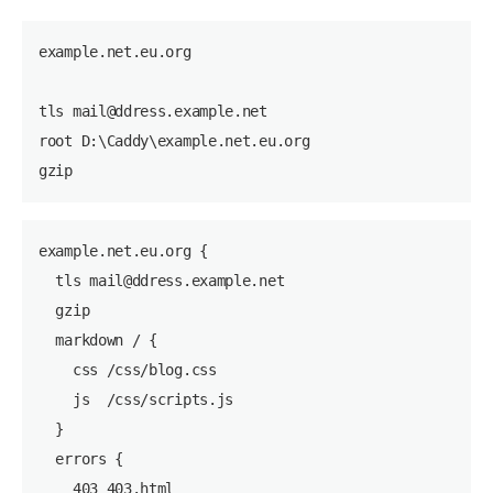
example.net.eu.org

tls mail@ddress.example.net

root D:\Caddy\example.net.eu.org

example.net.eu.org {

  tls mail@ddress.example.net

  gzip

  markdown / {

    css /css/blog.css

    js  /css/scripts.js

  }

  errors {

    403 403.html
