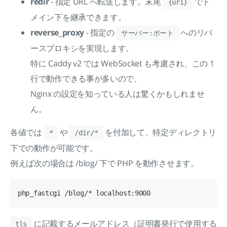
redir
- 指定 URL へ転送します。末尾
でド
{uri}
メイン下を継承できます。
reverse_proxy
- 指定の
へのリバ
サーバー:ポート
ースプロキシを実現します。
特に Caddy v2 では WebSocket も考慮され、この 1
行で動作できる事が多いので、
Nginx の設定を知っている人は驚くかもしれませ
ん。
各値では
や
を付加して、特定ディレクトリ
*
/dir/*
下での動作が可能です。
例えば次の場合は /blog/ 下で PHP を動作させます。
に記載するメールアドレス（証明書発行で使用する
tls