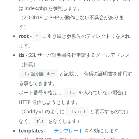
は index.php を参照します。
（2.0.0b19 は PHP が動作しない不具合がありま
す）
root
-
に引き続き参照先のディレクトリを入れ
*
ます。
tls
- SSL サーバ証明書発行申請するメールアドレス
（推奨）
と記載し、有償の証明書を使用す
tls 証明書 キー
る事もできます。
ポート番号を指定し
を入れていない場合は
tls
HTTP 通信しようとします。
（Caddy v1 のように
と明示するのでは
tls off
なく、
をなくします）
tls
templates
-
テンプレート
を有効にします。