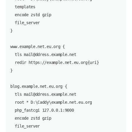
  templates

  encode zstd gzip

  file_server

}

www.example.net.eu.org {

  tls mail@ddress.example.net

  redir https://example.net.eu.org{uri}

}

blog.example.net.eu.org {

  tls mail@ddress.example.net

  root * D:\Caddy\example.net.eu.org

  php_fastcgi 127.0.0.1:9000

  encode zstd gzip

  file_server
