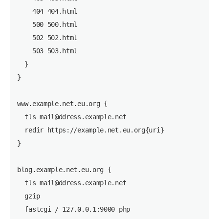
    404 404.html

    500 500.html

    502 502.html

    503 503.html

  }

}

www.example.net.eu.org {

  tls mail@ddress.example.net

  redir https://example.net.eu.org{uri}

}

blog.example.net.eu.org {

  tls mail@ddress.example.net

  gzip

  fastcgi / 127.0.0.1:9000 php
