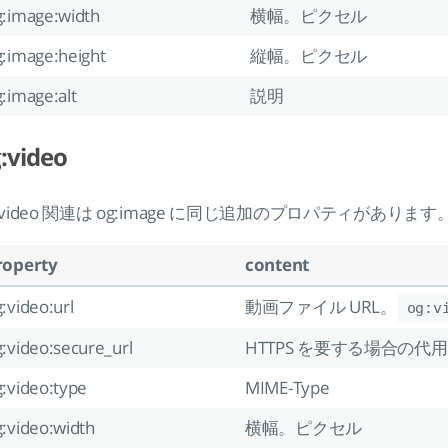
g:image:width
横幅。ピクセル
g:image:height
縦幅。ピクセル
:image:alt
説明
:video
:video 関連は og:image に同じ追加のプロパティがあります
roperty
content
:video:url
動画ファイル URL。
og:v
:video:secure_url
HTTPS を要する場合の代用 
:video:type
MIME-Type
:video:width
横幅。ピクセル