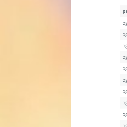
p
o
og
o
o
og
o
og
o
og
o