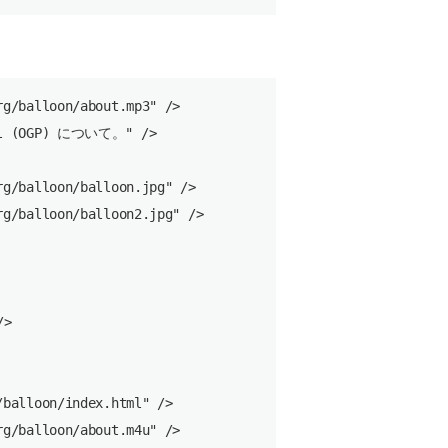
g/balloon/about.mp3" />

col (OGP) について。" />

g/balloon/balloon.jpg" />

g/balloon/balloon2.jpg" />

>

balloon/index.html" />
