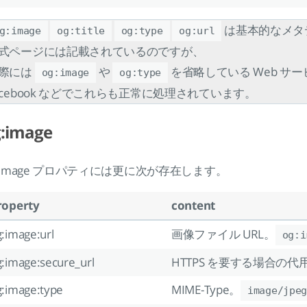
は基本的なメタ
g:image
og:title
og:type
og:url
式ページには記載されているのですが、
際には
や
を省略している Web サ
og:image
og:type
acebook などでこれらも正常に処理されています。
:image
g:image プロパティには更に次が存在します。
roperty
content
:image:url
画像ファイル URL。
og:i
g:image:secure_url
HTTPS を要する場合の代用
g:image:type
MIME-Type。
image/jpeg