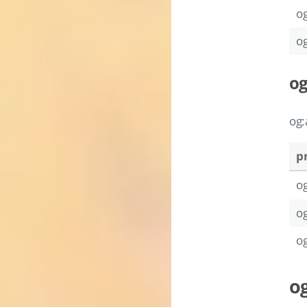
og
og
og
o
p
og
og
og
og