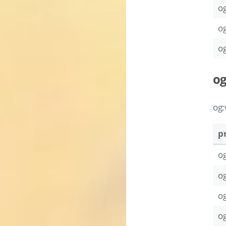
o
o
og
og
og
p
og
og
og
og