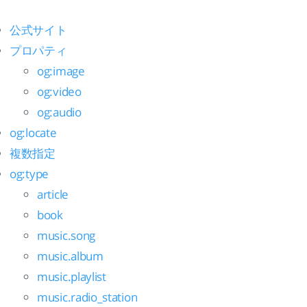
公式サイト
プロパティ
og:image
og:video
og:audio
og:locate
複数指定
og:type
article
book
music.song
music.album
music.playlist
music.radio_station