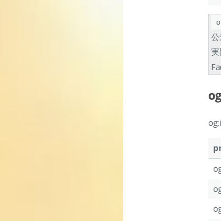
o
公
実
F
og
o
p
og
o
o