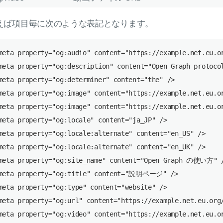
えば項目毎に次のような表記となります。
meta property="og:audio" content="https://example.net.eu.or
meta property="og:description" content="Open Graph proto
meta property="og:determiner" content="the" />

meta property="og:image" content="https://example.net.eu.or
meta property="og:image" content="https://example.net.eu.or
meta property="og:locale" content="ja_JP" />

meta property="og:locale:alternate" content="en_US" />

meta property="og:locale:alternate" content="en_UK" />

meta property="og:site_name" content="Open Graph の使い方" /
meta property="og:title" content="説明ページ" />

meta property="og:type" content="website" />

meta property="og:url" content="https://example.net.eu.org/