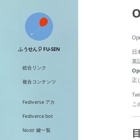
O
Op
ふうせん🎈 FU-SEN
日
英
総合リンク
Op
正
複合コンテンツ
Tw
Fediverse アカ
こ
Fediverce bot
Nostr 鍵一覧