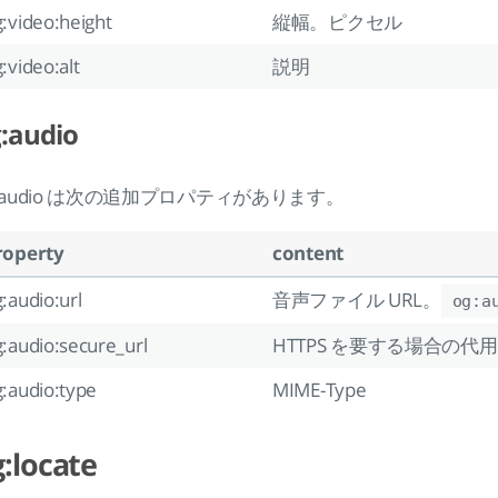
:video:height
縦幅。ピクセル
:video:alt
説明
:audio
g:audio は次の追加プロパティがあります。
roperty
content
:audio:url
音声ファイル URL。
og:a
:audio:secure_url
HTTPS を要する場合の代用 
:audio:type
MIME-Type
:locate