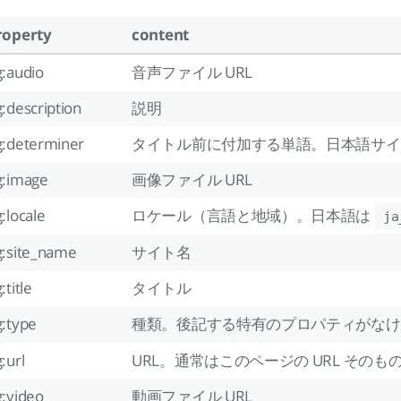
roperty
content
g:audio
音声ファイル URL
:description
説明
g:determiner
タイトル前に付加する単語。日本語サイ
g:image
画像ファイル URL
:locale
ロケール（言語と地域）。日本語は
ja
g:site_name
サイト名
:title
タイトル
g:type
種類。後記する特有のプロパティがな
:url
URL。通常はこのページの URL そのも
g:video
動画ファイル URL