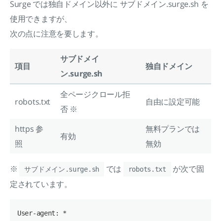
Surge では独自ドメイン以外に サブドメイン.surge.sh を
使用できますが、
次の点に注意を要します。
サブドメイ
項目
独自ドメイン
ン.surge.sh
全ページクロール拒
robots.txt
自由に設定可能
否 ※
https 参
無料プランでは
有効
照
無効
※
では
が次で固
サブドメイン.surge.sh
robots.txt
定されています。
User-agent: *
